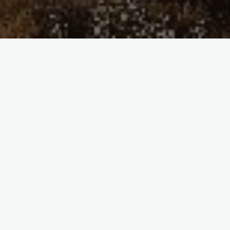
Vor der Verlobung ,kam das “Verlongen” das gewöhnlich am
Donnerstag geschah. War die ” vederscht Stuw” nicht hell
erleuchtet , bedeutete es die Absage des Mädchens, und der
Bursche brauchte nicht eintreten. Begleitet wurde der Sohn
meistens vom Vater beim Verlongen” (Verlangen).Beim
Eintreten ins Haus wurde eine Vorbitte bekannt gegeben. ”
Geden Iuwend! Etdscheldicht,dott ech mich um heudichen
Iuwend bau oech äfoanden. Et es oech bekeunt,datt ech och ir
Duichter en den Ehesteund triden wallen. Ech dinken, et äs net
nor der enstich Eugenbläck, doi es zesummenfäuert, sondern
et äs en oufrichtich Lauf ander es. Dem niu wel ech am da
Heund Ihrer Duichter bidden, und er sellt se mer
verspreichen,Ech bidden am det Ja-Wuirt, mir hun es
entschläusen en gämoinsemen Wich zä giuen. (Guten Abend!